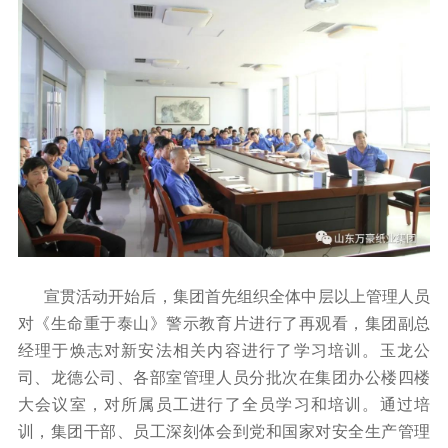
宣贯活动开始后，集团首先组织全体中层以上管理人员
对《生命重于泰山》警示教育片进行了再观看，集团副总
经理于焕志对新安法相关内容进行了学习培训。玉龙公
司、龙德公司、各部室管理人员分批次在集团办公楼四楼
大会议室，对所属员工进行了全员学习和培训。通过培
训，集团干部、员工深刻体会到党和国家对安全生产管理