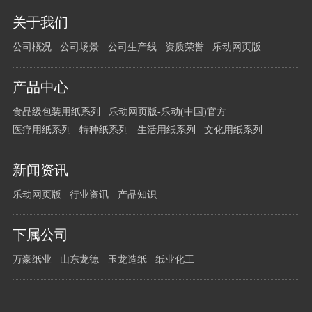
您
关于我们
有
公司概况
公司场景
公司生产线
资质荣誉
乐动网页版
任
何
问
产品中心
题
食品级包装用纸系列
乐动网页版-乐动(中国)官方
请
医疗用纸系列
特种纸系列
生活用纸系列
文化用纸系列
留
言
新闻资讯
给
我
乐动网页版
行业资讯
产品知识
们
下属公司
万豪纸业
山东龙德
玉龙造纸
纸业化工