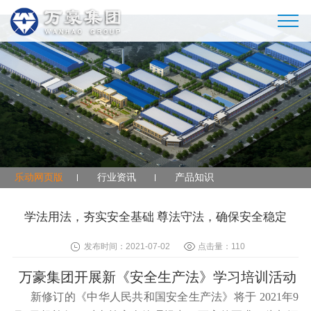
乐动网页版
乐动网页版
行业资讯
产品知识
学法用法，夯实安全基础 尊法守法，确保安全稳定
发布时间：2021-07-02
点击量：
110
万豪集团开展新《安全生产法》学习培训活动
新修订的《中华人民共和国安全生产法》将于 2021年9