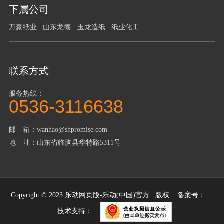
下属公司
万豪纸业
山东龙德
玉龙造纸
纸业化工
联系方式
服务热线：
0536-3116638
邮 箱：wanhao@shpromise.com
地 址：山东省临朐县华特路5311号
Copyright © 2023 乐动网页版-乐动(中国)官方 版权 备案号：
技术支持：