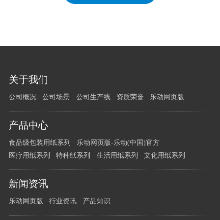
您
关于我们
有
公司概况
公司场景
公司生产线
资质荣誉
乐动网页版
任
何
问
产品中心
题
食品级包装用纸系列
乐动网页版-乐动(中国)官方
请
医疗用纸系列
特种纸系列
生活用纸系列
文化用纸系列
留
言
新闻资讯
给
我
乐动网页版
行业资讯
产品知识
们