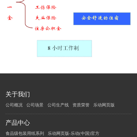
您
关于我们
有
公司概况
公司场景
公司生产线
资质荣誉
乐动网页版
任
何
问
产品中心
题
食品级包装用纸系列
乐动网页版-乐动(中国)官方