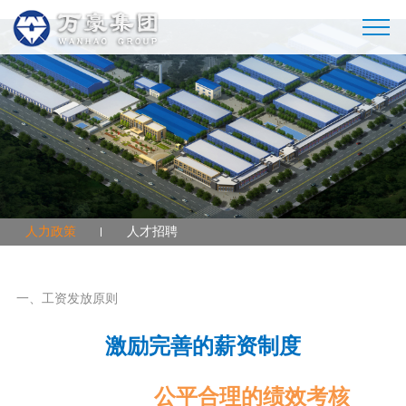
乐动网页版
人力政策
人才招聘
一、工资发放原则
激励完善的薪资制度
公平合理的绩效考核