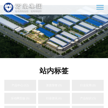
乐动网页版
站内标签
产品中心 (12)
资质荣誉 (9)
行业应用 (8)
乐动网页版 (6)
行业资讯 (6)
产品知识 (5)