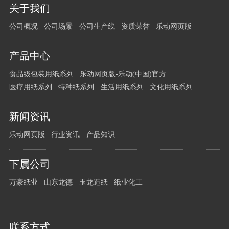
您
关于我们
有
公司概况
公司场景
公司生产线
资质荣誉
乐动网页版
任
何
问
产品中心
题
食品级包装用纸系列
乐动网页版-乐动(中国)官方
请
医疗用纸系列
特种纸系列
生活用纸系列
文化用纸系列
留
言
新闻资讯
给
我
乐动网页版
行业资讯
产品知识
们
下属公司
万豪纸业
山东龙德
玉龙造纸
纸业化工
联系方式