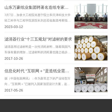
斌先生；协会执行会长、浙江福茂德滤清器公司董
山东万豪纸业集团聘著名造纸专家肖惠宁为首席专家
事长曹云华先生；协会理事、山东万豪集团龙德科
3月7日，加拿大工程院肖惠宁院士和天津科技大学
技公司董事长尹培农先生；协会的副会长、理事以
轻工科学与工程学院原院长刘忠莅临集团考察指
及80余…
导，集团董事长尹培农热情接待肖惠宁院士和刘忠
2023-03-12
教授一行，县委书记刘艳芳出席活动并讲话，双方
进行了深入交流，万豪集团特聘加拿大工程院院士
滤清器行业“十三五规划”对滤材的要求
肖惠宁为集团首席专家。至此，集团在引进科技人
滤清器用过滤材料是一次性消耗材料，随着我国汽
才、加强科技创新之路上又迈出了坚实一步。
车保有量的增加，过滤材料的消耗量也随之稳步增
长，2014年我国滤清器材料的用量达到约20万吨。
2017-10-26
目前，国产过滤材料从产量比例上来看，绝大多数
还是中低档产品。内燃机和汽车工业的快速发展，
信息化时代 “互联网＋”是造纸业需配置的“新装备”
对滤清器用过滤材料的种类和性能都提出了更高的
据（中国包装网讯）：作为新常态下的产业转型方
要求，2015年行业标准----内燃机滤清器用纸
向，“互联网＋”已被列入国家顶层设计方案，这就
《JB/T…
意味着更多的传统行业将要全面拥抱互联网。在这
2017-05-26
场产业升级的战斗中，造纸企业将如何使用好“互联
网＋”这个“新装备”，最终实现弯道超车，则需提前
拿出预案。 在互联网游戏中，没有好的装备就很难
通关。对于一个企业来说，由于缺少…