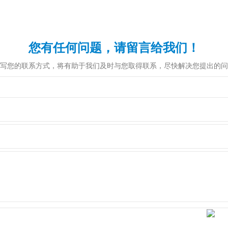
您有任何问题，请留言给我们！
写您的联系方式，将有助于我们及时与您取得联系，尽快解决您提出的问