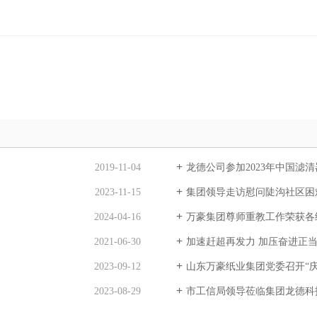
2019-11-04
龙德公司参加2023年中国滤
2023-11-15
集团领导走访慰问陡沟社区困
2024-04-16
万豪集团尊师重教工作荣获各
2021-06-30
加速赶超再发力 加压奋进正
2023-09-12
山东万豪纸业集团党委召开“
2023-08-29
市工信局领导莅临集团龙德科