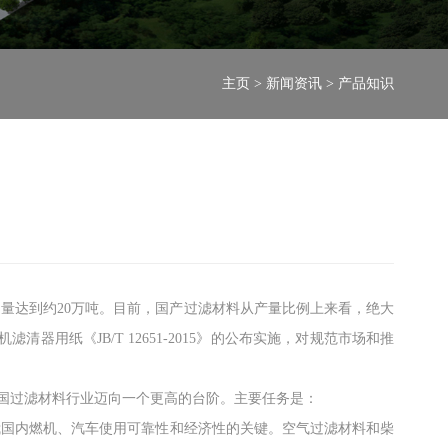
主页
>
新闻资讯
>
产品知识
量达到约20万吨。目前，国产过滤材料从产量比例上来看，绝大
用纸《JB/T 12651-2015》的公布实施，对规范市场和推
国过滤材料行业迈向一个更高的台阶。主要任务是：
国内燃机、汽车使用可靠性和经济性的关键。空气过滤材料和柴