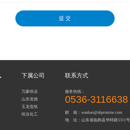
讯
下属公司
联系方式
万豪纸业
服务热线：
0536-3116638
山东龙德
玉龙造纸
邮 箱：wanhao@shpromise.com
纸业化工
地 址：山东省临朐县华特路5311号