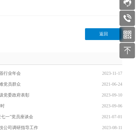
返回
清器行业年会
2023-11-17
难党员群众
2021-06-24
级党委政府表彰
2023-09-10
当时
2023-09-06
庆七一”党员座谈会
2021-07-01
技公司调研指导工作
2023-08-11