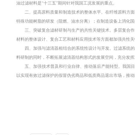
油过滤材料是“十三五”期间针对我国工况发展的重点。
二、提高原料质量和制造技术的整体水平。在纤维原料方面，
特殊功能树脂的研发（阻燃、油水分离）；在制造设备上消化国
三、突破复合滤材研制与生产的共性关键技术。多层复合作为
材料的整体设计、复合工艺和材料应用技术等方面都加强共性关
四、加强与滤清器相结合的系统性设计与开发。过滤系统的整
料研制的同时，不断拓展滤清器结构形式的发展空间，充分发挥
五、加强技术普及和行业自律、推动落后产能转型。我国目前
以实现有效过滤保护的假冒伪劣商品和低质商品退出市场，推动