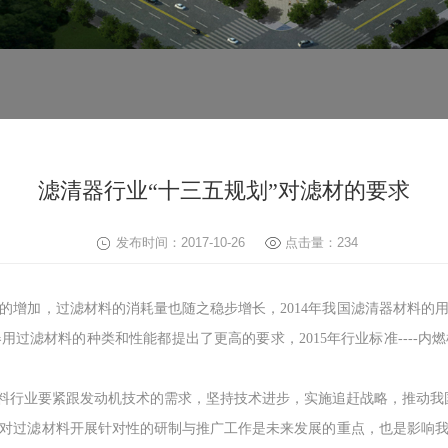
滤清器行业“十三五规划”对滤材的要求
发布时间：2017-10-26
点击量：
234
加，过滤材料的消耗量也随之稳步增长，2014年我国滤清器材料的用
材料的种类和性能都提出了更高的要求，2015年行业标准----内燃机滤清器
料行业要紧跟发动机技术的需求，坚持技术进步，实施追赶战略，推动我
过滤材料开展针对性的研制与推广工作是未来发展的重点，也是影响我