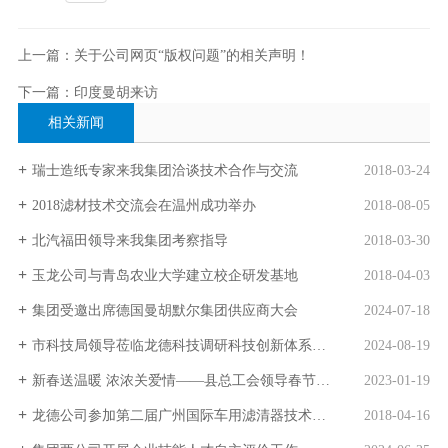
上一篇：关于公司网页“版权问题”的相关声明！
下一篇：印度曼胡来访
相关新闻
瑞士造纸专家来我集团洽谈技术合作与交流
2018-03-24
2018滤材技术交流会在温州成功举办
2018-08-05
北汽福田领导来我集团考察指导
2018-03-30
玉龙公司与青岛农业大学建立校企研发基地
2018-04-03
集团受邀出席德国曼胡默尔集团供应商大会
2024-07-18
市科技局领导莅临龙德科技调研科技创新体系建设
2024-08-19
新春送温暖 浓浓关爱情――县总工会领导春节前夕到集团走访慰问
2023-01-19
龙德公司参加第二届广州国际车用滤清器技术产品会展
2018-04-16