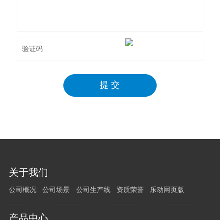
您
关于我们
有
公司概况
公司场景
公司生产线
资质荣誉
乐动网页版
任
何
问
产品中心