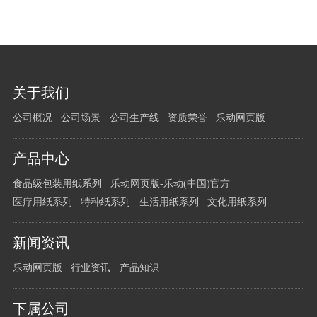
您
关于我们
有
公司概况
公司场景
公司生产线
资质荣誉
乐动网页版
任
何
问
产品中心
题
食品级包装用纸系列
乐动网页版-乐动(中国)官方
请
医疗用纸系列
特种纸系列
生活用纸系列
文化用纸系列
留
言
新闻资讯
给
我
乐动网页版
行业资讯
产品知识
们
下属公司