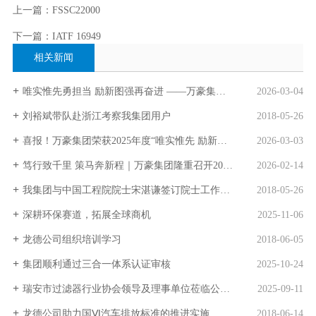
上一篇：FSSC22000
下一篇：IATF 16949
相关新闻
唯实惟先勇担当 励新图强再奋进 ——万豪集团荣获全县高质量发展先进集体称号
2026-03-04
刘裕斌带队赴浙江考察我集团用户
2018-05-26
喜报！万豪集团荣获2025年度“唯实惟先 励新图强”先进集体荣誉称号
2026-03-03
笃行致千里 策马奔新程｜万豪集团隆重召开2025年终总结表彰暨2026年工作动员大会
2026-02-14
我集团与中国工程院院士宋湛谦签订院士工作站合作协议
2018-05-26
深耕环保赛道，拓展全球商机
2025-11-06
龙德公司组织培训学习
2018-06-05
集团顺利通过三合一体系认证审核
2025-10-24
瑞安市过滤器行业协会领导及理事单位莅临公司交流考察
2025-09-11
龙德公司助力国Ⅵ汽车排放标准的推进实施
2018-06-14