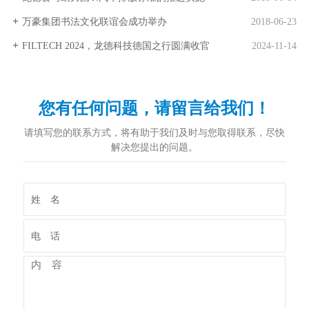
万豪集团书法文化联谊会成功举办
2018-06-23
FILTECH 2024，龙德科技德国之行圆满收官
2024-11-14
您有任何问题，请留言给我们！
请填写您的联系方式，将有助于我们及时与您取得联系，尽快
解决您提出的问题。