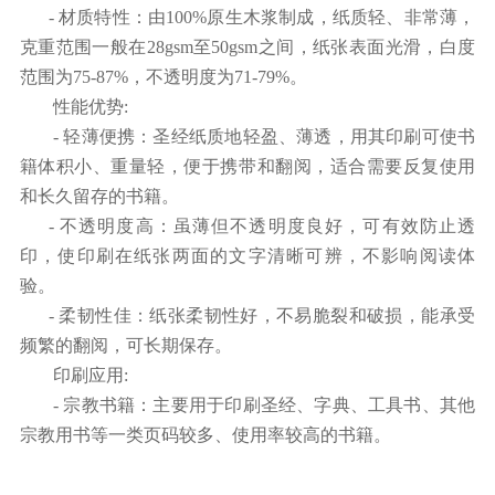
- 材质特性：由100%原生木浆制成，纸质轻、非常薄，
克重范围一般在28gsm至50gsm之间，纸张表面光滑，白度
范围为75-87%，不透明度为71-79%。
性能优势:
- 轻薄便携：圣经纸质地轻盈、薄透，用其印刷可使书
籍体积小、重量轻，便于携带和翻阅，适合需要反复使用
和长久留存的书籍。
- 不透明度高：虽薄但不透明度良好，可有效防止透
印，使印刷在纸张两面的文字清晰可辨，不影响阅读体
验。
- 柔韧性佳：纸张柔韧性好，不易脆裂和破损，能承受
频繁的翻阅，可长期保存。
印刷应用:
- 宗教书籍：主要用于印刷圣经、字典、工具书、其他
宗教用书等一类页码较多、使用率较高的书籍。