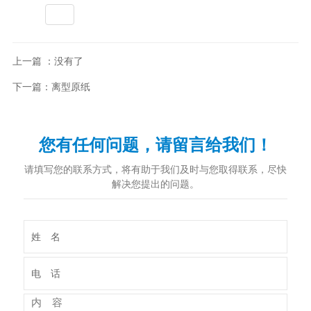
标签：
全部
上一篇 ：没有了
下一篇：离型原纸
您有任何问题，请留言给我们！
请填写您的联系方式，将有助于我们及时与您取得联系，尽快
解决您提出的问题。