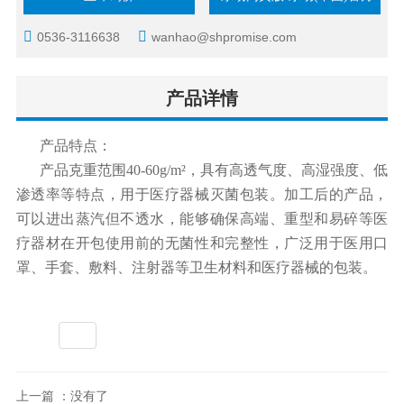
0536-3116638
wanhao@shpromise.com
产品详情
产品特点：
产品克重范围40-60g/m²，具有高透气度、高湿强度、低
渗透率等特点，用于医疗器械灭菌包装。加工后的产品，
可以进出蒸汽但不透水，能够确保高端、重型和易碎等医
疗器材在开包使用前的无菌性和完整性，广泛用于医用口
罩、手套、敷料、注射器等卫生材料和医疗器械的包装。
标签：
全部
上一篇 ：没有了