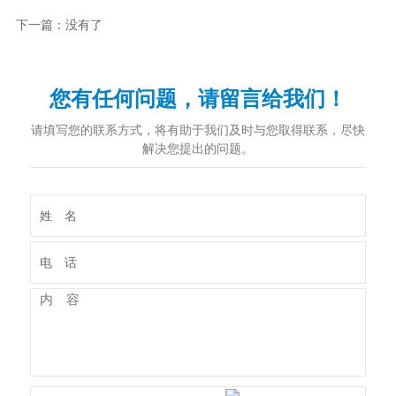
下一篇：没有了
您有任何问题，请留言给我们！
请填写您的联系方式，将有助于我们及时与您取得联系，尽快
解决您提出的问题。